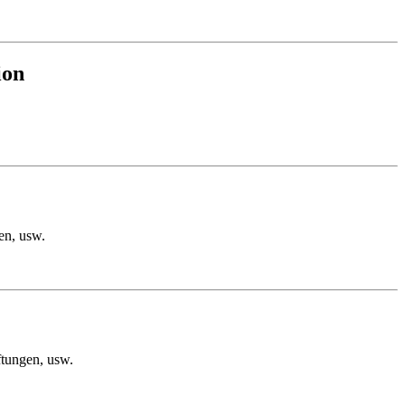
ion
en, usw.
ftungen, usw.