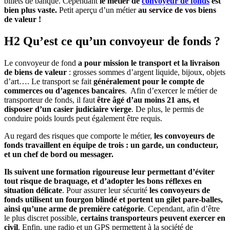
billets de banque. Cependant
le métier de
convoyeur de fonds
est
bien plus vaste.
Petit aperçu d’un métier
au service de vos biens
de valeur !
H2 Qu’est ce qu’un convoyeur de fonds ?
Le convoyeur de fond
a pour mission le transport et la livraison
de biens de valeur
: grosses sommes d’argent liquide, bijoux, objets
d’art…. Le transport se fait
généralement pour le compte de
commerces ou d’agences bancaires
. Afin d’exercer le métier de
transporteur de fonds, il faut
être âgé d’au moins 21 ans, et
disposer d’un casier judiciaire vierge
. De plus, le permis de
conduire poids lourds peut également être requis.
Au regard des risques que comporte le métier,
les convoyeurs de
fonds travaillent en équipe de trois : un garde, un conducteur,
et un chef de bord ou messager.
Ils suivent une formation rigoureuse leur permettant d’éviter
tout risque de braquage, et d’adopter les bons réflexes en
situation délicate
. Pour assurer leur sécurité
les convoyeurs de
fonds utilisent un fourgon blindé et portent un gilet pare-balles,
ainsi qu’une arme de première catégorie
. Cependant, afin d’être
le plus discret possible,
certains transporteurs peuvent exercer en
civil
. Enfin, une radio et un GPS permettent à la société de